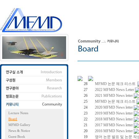
28
MFMD 논문 체크 리스트
27
2022 MFMD News Letter
26
2021 MFMD News letter
25
MFMD 논문 체크 리스트
24
2020 MFMD News letter
23
2019 MFMD News letter
Lecture Notes
22
2018 MFMD News letter
Board
21
2017 MFMD News letter
MFMD Gallery
20
2016 MFMD News letter
News & Notice
19
영어 논문 발표 및 논문 작
Guest Book